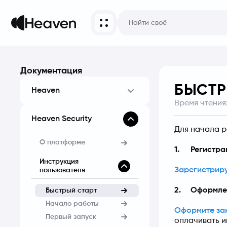
Документация
БЫСТР
Heaven
Время чтения
Heaven Security
Для начала р
О платформе
1.	Регистр
Инструкция
Зарегистриру
пользователя
2.	Оформл
Быстрый старт
Начало работы
Оформите за
Первый запуск
оплачивать и