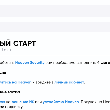
ЫЙ СТАРТ
:
1
мин
аботы в 
Heaven Security
 вам необходимо выполнить 
4 шага
ация
йтесь на Heaven
 и войдите в 
личный кабинет
.
ение заказа
каз
 на 
решение HS
 или 
устройство Heaven
. Покупая на Hea
ми подписку.