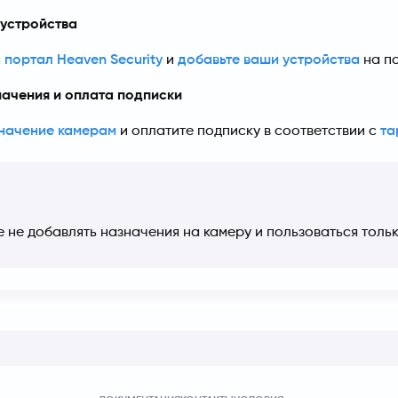
 устройства
 портал Heaven Security
 и 
добавьте ваши устройства
 на п
начения и оплата подписки
значение камерам
 и оплатите подписку в соответствии с 
та
е не добавлять назначения на камеру и пользоваться тол
дключения вам предоставляется бесплатный пробный пери
ие камер в любой момент.