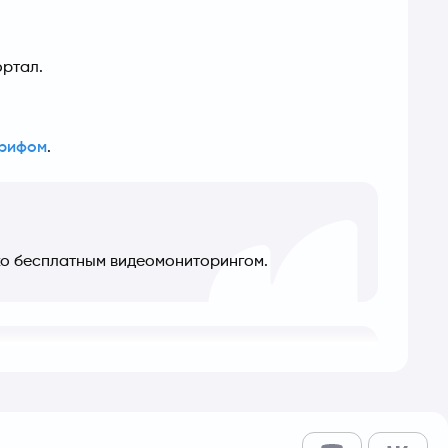
ортал.
рифом
.
ько бесплатным видеомониторингом.
од - 
12 дней
. Вы можете изменить 