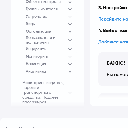
Объекты контроля
3. Настройка
Группы контроля
Устройства
Перейдите на
Виды
4. Выбор наз
Организация
Пользователи и
Добавьте на
полномочия
Инциденты
Мониторинг
ВАЖНО!
Навигация
Аналитика
Вы может
Мониторинг водителя,
дороги и
транспортного
средства. Подсчет
пассажиров
ВАЖНО!
СКУД Лица
После по
назначен
СКУД Шлагбаум