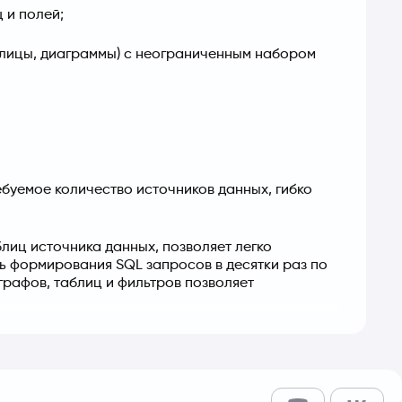
 и полей;
блицы, диаграммы) с неограниченным набором
ебуемое количество источников данных, гибко
блиц источника данных, позволяет легко
ть формирования SQL запросов в десятки раз по
графов, таблиц и фильтров позволяет
цу представлений на разделы, с размещением в
 элементов: линий, текстов, ссылок, изображений.
едактирования, просмотра или стенда, легко
и пользователями и встраивать панели внутри