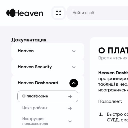
Документация
О ПЛА
Heaven
Время чтения
Heaven Security
Heaven Dashb
программиров
Heaven Dashboard
таблиц) в не
неограниченн
О платформе
Позволяет:
Цикл работы
Быстро с
Инструкция
СУБД, см
пользователя