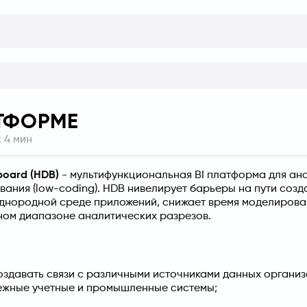
ТФОРМЕ
:
4
мин
oard (HDB)
 - мультифункциональная BI платформа для ана
ания (low-coding). HDB нивелирует барьеры на пути созда
однородной среде приложений, снижает время моделирова
ом диапазоне аналитических разрезов.
оздавать связи с различными источниками данных организ
ежные учетные и промышленные системы;