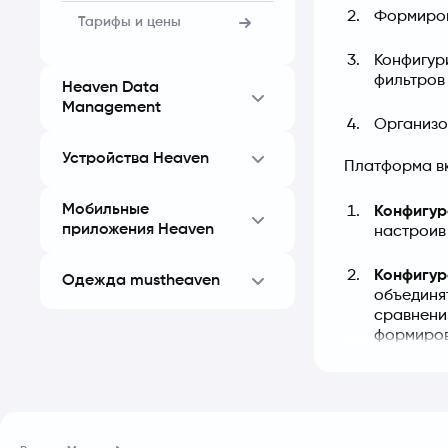
Формиров
Тарифы и цены
Конфигур
фильтров
Heaven Data
Management
Организо
Устройства Heaven
Платформа вк
Мобильные
Конфигур
приложения Heaven
настроив 
Конфигур
Одежда mustheaven
объединя
сравнени
формиров
Конструк
них графи
Решение 
выгружат