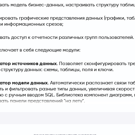
ать модель бизнес-данных, настраивать структуру таблиц
ировать графические представления данных (графики, та
 и информационных срезов;
вать доступ к отчетности различных групп пользователей.
лючает в себя следующие модули:
атор источников данных
. Позволяет сконфигурировать тр
структуру данных: схемы, таблицы, поля и ключи.
атор модели данных
. Автоматически распознает связи та
ть и фильтровать разные типы данных, увеличивая скорос
ю с ручным вводом SQL. Библиотека компонент диаграмм, 
ать панели представлений "на лету".
тор аналитических панелей
. Позволяет разбивать страни
ков, диаграмм, таблиц, фильтров и других дополнительных
позволяет использовать аналитическую панель в режиме р
ь данные панели в различных форматах, делиться с другим