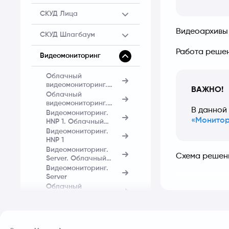
СКУД Лица
Видеоархивы 
СКУД Шлагбаум
Работа решен
Видеомониторинг
Облачный
видеомониторинг.
ВАЖНО!
Heaven Connect
Облачный
видеомониторинг.
В данной
Heaven Cam
Видеомониторинг.
«Монитор
HNP 1. Облачный
портал
Видеомониторинг.
HNP 1
Видеомониторинг.
Схема решени
Server. Облачный
портал
Видеомониторинг.
Server
Облачный
видеомониторинг.
Оборудование
Облачный
заказчика
видеомониторинг.
Heaven Connect Pro