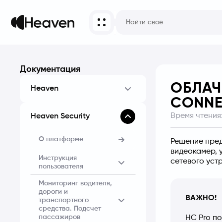
Документация
ОБЛАЧ
Heaven
CONNE
Время чтения
Heaven Security
О платформе
Решение пред
видеокамер, 
Инструкция
cетевого уст
пользователя
Мониторинг водителя,
дороги и
ВАЖНО!
транспортного
средства. Подсчет
пассажиров
HC Pro по