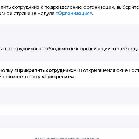
пить сотрудника к подразделению организации, выберите 
авной странице модуля 
«Организация»
.
ять сотрудников необходимо не к организации, а к её под
нопку 
«Прикрепить сотрудника»
. В открывшемся окне нас
и нажмите кнопку 
«Прикрепить»
.
а «СКУД в офисе» выбирается для работы в офисе или гиб
рудника создается в разделе 
«Объекты контроля»
.