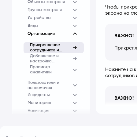
Объекты контроля
Чтобы прикре
Группы контроля
экрана на гл
Устройства
Виды
Организация
ВАЖНО!
Прикрепление
Прикрепл
сотрудников и
транспорта
Добавление и
настройка
организаций
Просмотр
Нажмите на к
аналитики
сотрудников 
Пользователи и
полномочия
Инциденты
ВАЖНО!
Мониторинг
Настройк
Навигация
Аналитика
Мониторинг водителя,
Карточка сот
дороги и