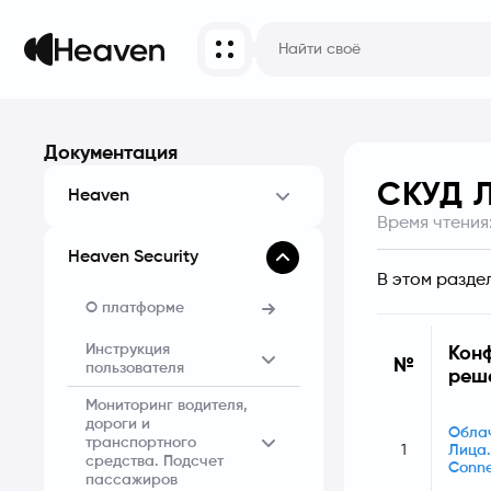
Документация
СКУД 
Heaven
Время чтения
Heaven Security
В этом разде
О платформе
Инструкция
Кон
№
пользователя
реш
Мониторинг водителя,
дороги и
Обла
транспортного
1
Лица.
средства. Подсчет
Conn
пассажиров