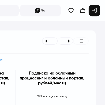
Чат
а»
.
на
Подписка на облачный
ртал,
процессинг и облачный портал,
сяц
рублей/месяц
690 на одну камеру