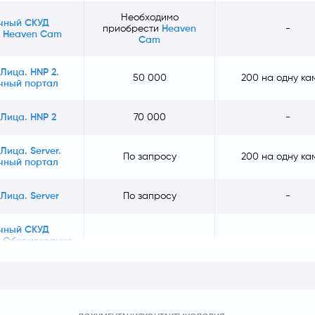
Необходимо
чный СКУД
приобрести
Heaven
-
. Heaven Cam
Cam
Лица. HNP 2.
50 000
200 на одну ка
чный портал
Лица. HNP 2
70 000
-
Лица. Server.
По запросу
200 на одну ка
чный портал
Лица. Server
По запросу
-
чный СКУД
. Оборудование
-
-
чика
ные облачные сервисы: