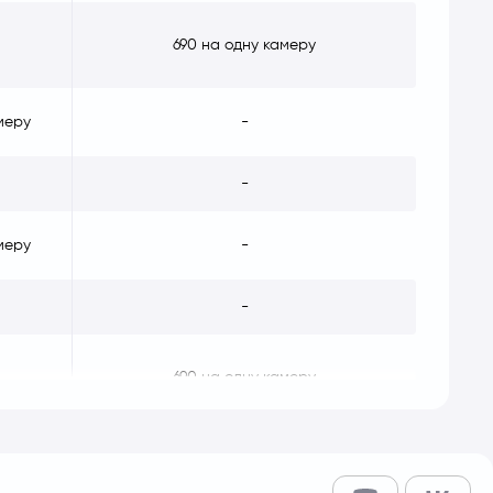
690 на одну камеру
меру
-
-
меру
-
-
690 на одну камеру