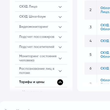
СКУД Лица
Обла
2
Лица
СКУД Шлагбаум
СКУД 
Видеомониторинг
3
Обла
Подсчет пассажиров
4
СКУД 
Подсчет посетителей
СКУД 
5
Мониторинг состояния
Обла
человека
6
СКУД 
Распознавание лиц в
потоке
Обла
Тарифы и цены
7
Лица
заказ
Мониторинг
водителя, дороги,
транспортного
СКУД Лица
Дополнитель
средства. Подсчет
СКУД Шлагбаум
пассажиров