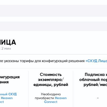
ЛИЦА
:
2
мин
ле указаны тарифы для конфигураций решения 
«СКУД Лиц
Стоимость
Подписка 
фигурация
экземпляра/
облачный по
ения
единицы, рублей
рублей/ме
чный СКУД
Необходимо
 Heaven
приобрести
Heaven
-
ect
Connect